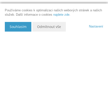
Používáme cookies k optimalizaci našich webových stránek a našich
služeb. Další informace o cookies
najdete zde
.
Souhlasím
Odmítnout vše
Nastavení
Popis nemovitosti
R E Z E R V A C E ! ! !
Hledáte domov pro rodinu na příjemném,
klidném místě blízko školy, obchodů i metra? Byt 3+1 s lodžií a šatnou
v bytě. Byt leží na rozmezí vilové zástavby a menšího sídliště u metra
Skalka. Dispozice bytu je dobře rozdělena na samostatnou kuchyni
8m2 s lodžií 4m2, obývací pokoj 18m2, dvě samostatné ložnice 10m2 a
11m2, prostornou šatnu v bytě - 3m2, samostatné wc a koupelnu s
vanou 3m2 (celkově byt 65,3m2 + lodžie cca 4m2 + sklepní koje v
domě). Udržovaný dům s bezbarierovým přístupem, se dvěma výtahy
nedaleko školy i školky a od obchodního centra Skalka vzdálen cca
300m. V okolí jsou parky, obchody i poliklinika. Byt je v osobním
vlastnictví s možností hypotéky. Velmi nízké náklady na bydlení (cca