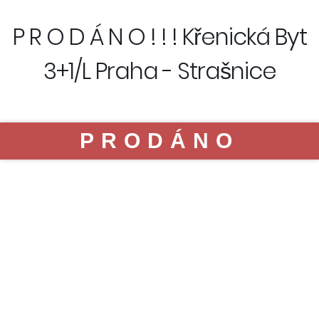
P R O D Á N O ! ! ! Křenická Byt
3+1/L Praha - Strašnice
PRODÁNO