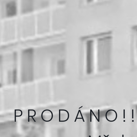
P R O D Á N O ! 