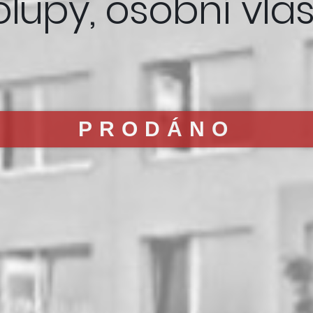
upy, osobní vlas
PRODÁNO