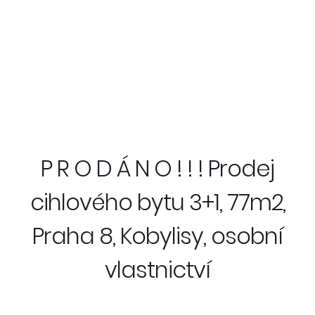
P R O D Á N O ! ! ! Prodej
cihlového bytu 3+1, 77m2,
Praha 8, Kobylisy, osobní
vlastnictví