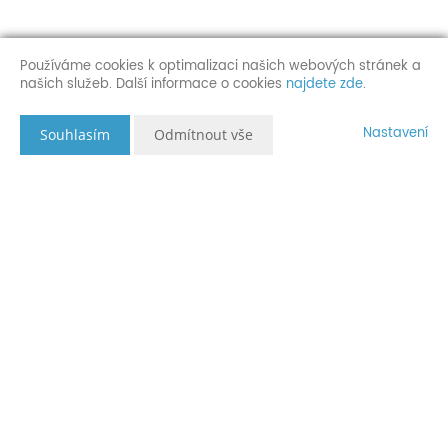
Používáme cookies k optimalizaci našich webových stránek a
našich služeb. Další informace o cookies
najdete zde
.
Nastavení
Souhlasím
Odmítnout vše
Popis nemovitosti
P R O D Á N O ! ! !
Nabízím k prodeji prostorný byt 3+1 o celkové užitné ploše cca
77 m², který se nachází v žádané lokalitě Praha 8 - Kobylisy.
Tento byt je umístěn v cihlovém bytovém domě a je situován v
oblasti s velmi dobrou dostupností městské hromadné dopravy
včetně stanice metra a autobusů i tramvají.