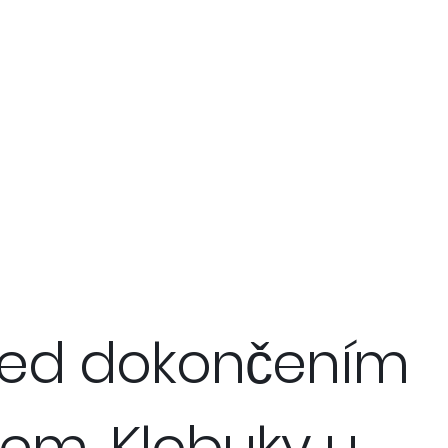
 před dokončením
em, Klobuky u