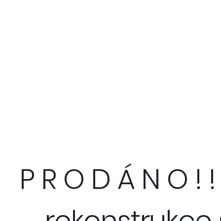
P R O D Á N O !
rekonstrukce