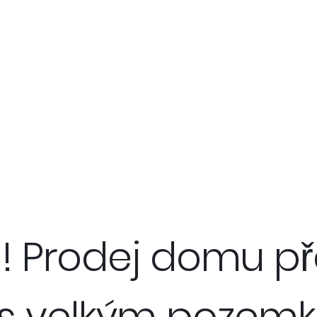
 ! ! Prodej domu
 s velkým pozemk