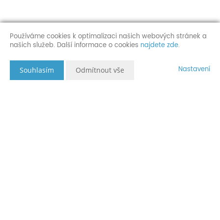
Používáme cookies k optimalizaci našich webových stránek a
našich služeb. Další informace o cookies
najdete zde
.
Nastavení
Souhlasím
Odmítnout vše
Popis nemovitosti
Prodej prostorného domu s další budovou pro bydlení i
podnikání.
-Plocha hlavní budovy 345m2, pozemek 1877m2, plocha vedlejší
budovy 188m2
- Hlavní budova po celkové rekonstrukci! (nová střecha s
betonovými taškami, plast.okna, obklady koupelen, kvalitní nové
dřevěné schody, dlažby na podlahách, nové rozvody vody,
elektřiny i topení s el.kotlem a radiátory, hydroizolace a
odvodnění stavby).