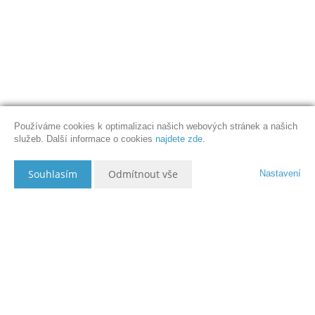
Používáme cookies k optimalizaci našich webových stránek a našich
služeb. Další informace o cookies
najdete zde
.
Souhlasím
Odmítnout vše
Nastavení
Popis nemovitosti
P R O D Á N O ! ! ! ! ! !