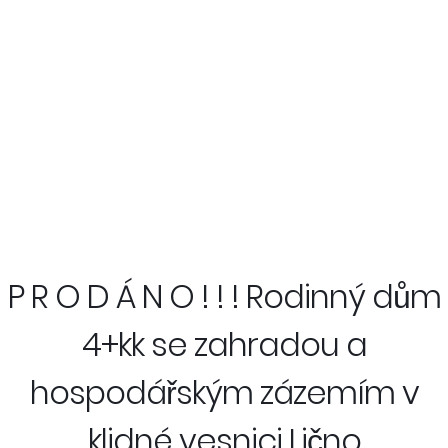
P R O D Á N O ! ! ! Rodinný dům
4+kk se zahradou a
hospodářským zázemím v
klidné vesnici Lično