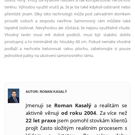
odvoz hlíny. Vruty lze výškově nastavit a tak kompenzovat nerovnost
ter
é
nu. Výhodou využití vrutů je, že je lze tak
é
kdykoli odstranit nebo
přemístit jinam. Díky t
é
to technologii může pod zahradním domkem
proudit vzduch a zespodu nevlhne. Samonosný rám můžete tak
é
tepelně izolovat. Nevýhodou ale zůstává, že nejsou využiteln
é
všude.
Vhodný ter
é
n musí mít dobr
é
podloží, musí být stabilní, dobře
prostupný
a to minim
álně do hloubky 60 cm. Pokud nemáte vhodn
é
podlaží a nechcete betonovat celou plochu, zabetonujte si pouze
jednotliv
é
patky na ukotvení samonosn
é
ho rámu.
AUTOR: ROMAN KASALÝ
Jmenuji se
Roman Kasalý
a realitám se
aktivně věnuji
od roku 2004
. Za více než
22 let praxe
jsem pomohl stovkám klientů
projít často složitým realitním procesem s