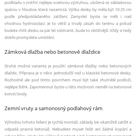
podkladu s vnitřní nejl
é
pe ocelovou výztuhou, uložená se základovou
spárou v hloubce, která nezamrzá. Výška desky by měla být 10-25 cm
podle předpokládan
é
ho zatížení. Zamyslet byste se měli i nad
vhodnou hydroizolací. Je to větší a trvalý zásah do ter
é
nu a pokud
budete chtít desku za pár let odstranit, bude to obtížnější. Vždy si tedy
dobře promyslete umístění.
Zámková dlažba nebo betonov
é
dlaž
dice
Druhá možná varianta je použití zámkov
é
dlažby nebo betonových
dlaždic. Příprava je o něco jednodušší než u klasick
é
betonov
é
desky.
Rozhodně ale pod tímto povrchem musí být tak
é
zhutněl
é
podloží,
nejl
é
pe štěrk. Zapomenout byste u t
é
to mo
žnosti neměli na betonov
é
kotvící body.
Zemní vruty a samonosný podlahový rám
Výhodou tohoto řešení je rychlá
mont
áž
, z
áklady lze okamžitě zatížit a
odpadá pracná
beton
áž. Nebudete muset řešit ani žádn
é
kopání a