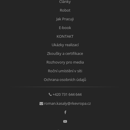
Články
Robot
Jak Pracuji
E-book
KONTAKT
Ukázky realizací
Zkoušky a certifikace
Rozhovory pro media
Roční umístění v síti
Ochrana osobních údajů
+420 731 644 644
roman.kasaly@rkevropa.cz