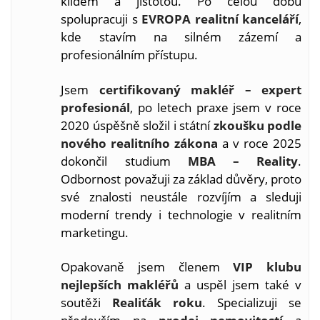
klidem a jistotou. Po celou dobu
spolupracuji s
EVROPA realitní kanceláří
,
kde stavím na silném zázemí a
profesionálním přístupu.
Jsem
certifikovaný makléř – expert
profesionál
, po letech praxe jsem v roce
2020 úspěšně složil i státní
zkoušku podle
nového realitního zákona
a v roce 2025
dokončil studium
MBA – Reality
.
Odbornost považuji za základ důvěry, proto
své znalosti neustále rozvíjím a sleduji
moderní trendy i technologie v realitním
marketingu.
Opakovaně jsem členem
VIP klubu
nejlepších makléřů
a uspěl jsem také v
soutěži
Realiťák roku
. Specializuji se