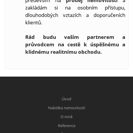
především na
prodej nemovitostí
a
zakládám si na osobním přístupu,
dlouhodobých vztazích a doporučeních
klientů.
Rád budu vaším partnerem a
průvodcem na cestě k úspěšnému a
klidnému realitnímu obchodu.
Úvod
Nabídka nemovitostí
O mně
Reference