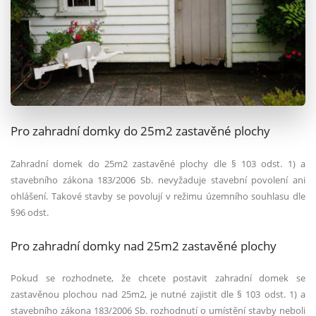
Pro zahradní domky do 25m2 zastavěn
é
plochy
Zahradní domek do 25m2 zastavěn
é
plochy dle § 103 odst. 1) a
stavebního zákona 183/2006 Sb. nevyžaduje stavební povolení ani
ohlášení. Takov
é
stavby se povolují v režimu územního souhlasu dle
§96 odst.
Pro zahradní domky nad 25m2 zastavěn
é
plochy
Pokud se rozhodnete, že chcete postavit zahradní domek se
zastavěnou plochou nad 25m2, je nutn
é
zajistit dle § 103 odst. 1) a
stavebního zákona 183/2006 Sb. rozhodnutí
o um
ístění stavby neboli