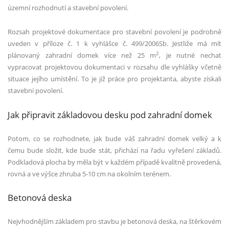
územní rozhodnutí a stavební povolení.
Rozsah projektov
é
dokumentace pro stavební povolení je podrobně
uveden v pří
loze
č. 1 k vyhlášce č. 499/2006Sb. Jestliže má mí
t
2
pl
ánovaný zahradní domek více než 25 m
, je nutn
é
nechat
vypracovat projektovou dokumentaci v rozsahu dle vyhlášky včetně
situace její
ho um
ístění. To je již práce pro projektanta, abyste získali
stavební povolení.
Jak připravit základovou desku pod zahradní
domek
Potom, co se rozhodnete, jak bude váš zahradní domek velký a k
čemu bude složit, kde bude stát, př
ich
ází na řadu vyřešení základů.
Podkladová plocha by měla být v každ
é
m případě kvalitně provedená,
rovná a ve výšce zhruba 5-10 cm na okolní
m ter
é
nem.
Betonová
deska
Nejvhodnějším základem pro stavbu je betonová deska, na štěrkov
é
m