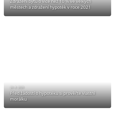
Zdražení bytů o více než 10 % ve velkých
městech a zdražení hypoték v roce 2021
26. 8. 2020
Před žádostí o hypotéku si prověřte vlastní
morálku