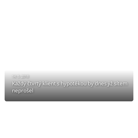
14. 5. 2018
Každý čtvrtý klient s hypotékou by dnes již sítem
neprošel