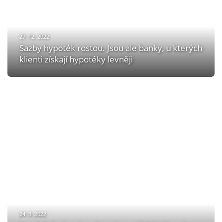
27. 12. 2022
Sazby hypoték rostou. Jsou ale banky, u kterých
klienti získají hypotéky levněji
24. 8. 2022