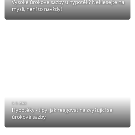
Vysoké úrokové sazby u hypoték? Neklesejte na
mysli, není to navždy!
5. 5. 2022
Hypotéky - tipy, jak reagovat na zvyšující se
úrokové sazby