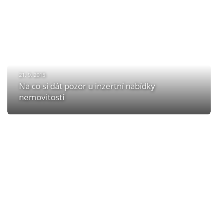
21. 9. 2015
Na co si dát pozor u inzertní nabídky
nemovitostí