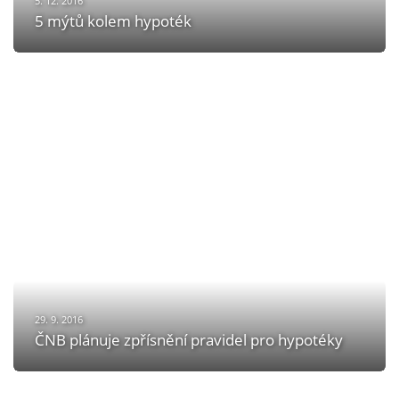
5. 12. 2016
5 mýtů kolem hypoték
29. 9. 2016
ČNB plánuje zpřísnění pravidel pro hypotéky