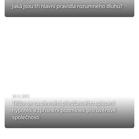
Jaká jsou tři hlavní pravidla rozumného dluhu?
29. 6. 2015
Těšte se na zlevnění předčasného splacení
hypoték a zpřísnění podmínek pro úvěrové
společnosti