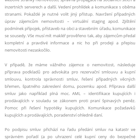
inzertních serverech a další. Vedení prohlídek a komunikace s oběma
stranami. Pokažd
é
je nutn
é
volit jiný přístup. Navržení případný
ch
úprav zájemcům nemovitosti –
virtu
ální
staging apod. Zji
štění
podmínek přípojek, přístaveb na obci a stavebním úřadu, komunikace
se sousedy. Vše musí mít makléř prověřeno tak, aby zájemcům předal
kompletní a pravdiv
é
informace a nic ho při prodeji a přepisu
nemovitosti nezaskoč
ilo.
V případě, že máme vážn
é
ho zájemce o nemovitost, následuje
příprava podkladů pro advokáta pro rezervační smlouvu a kupní
smlouvu, kontrola správnosti smluv, řešení případný
ch v
ě
cn
ý
ch
b
ř
emen,
špatn
é
ho zakreslení domu, pozemku apod. Příprava další
smluv jako například plná moc. AML – identifikace kupujících i
prodávající
ch v
souladu se zákonem proti praní špinavých peněz.
Pomoc při řešení hypot
é
ky kupujících. Komunikace požadavků
kupujících a prodávajících, poradenství ohledně daní.
Po podpisu smluv př
ich
ází na řadu předání smluv na katastr ve
správn
é
m pořadí (a po uhrazení celé kupní ceny do bezpečné