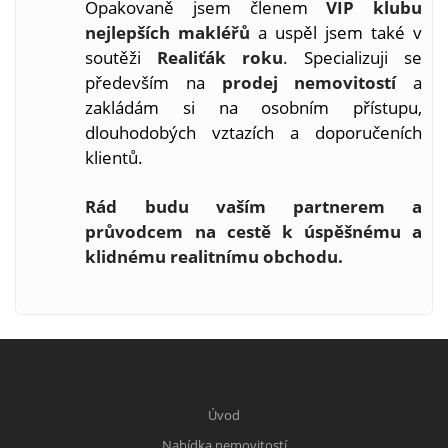
Opakovaně jsem členem
VIP klubu
nejlepších makléřů
a uspěl jsem také v
soutěži
Realiťák roku
. Specializuji se
především na
prodej nemovitostí
a
zakládám si na osobním přístupu,
dlouhodobých vztazích a doporučeních
klientů.
Rád budu vaším partnerem a
průvodcem na cestě k úspěšnému a
klidnému realitnímu obchodu.
Úvod
Nabídka nemovitostí