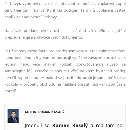
úschovy), vyhotovení, zaslání potvrzení o podání a zaplacení kupní
ceny klientům i bance. Kontrola dodržení termínů vyplacení částek
například z advokátní úschovy.
Na závěr předání nemovitosti – sepsání stavů měřidel, zajištění
přepisu energií
a archivace v
šech dokumentů.
Ať už se tedy rozhodnete pro prodej nemovitosti s realitním makléřem
nebo bez ně
ho, v
ždy vám doporučuji využít nezávazn
é
konzultace s
jedním nebo více makléři (obsah poskytovaných služeb se
samozřejmě liší). Dozvíte se spoustu věcí, na kter
é
byste při prodeji
neměli zapomenout. A pokud se pustíte do prodeje sami, můžete se
kdykoliv v průběhu obchodu na makléře obrátit. Rád vám pomůže a
poradí.
AUTOR: ROMAN KASALÝ
Jmenuji se
Roman Kasalý
a realitám se