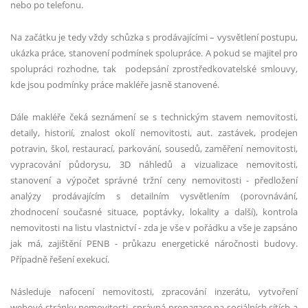
nebo po telefonu.
Na začátku je tedy vž
dy sch
ůzka s prodávajícími – vysvětlení postupu,
ukázka práce, stanovení podmínek spolupráce. A pokud se majitel pro
spolupráci rozhodne, tak podepsání zprostředkovatelsk
é
smlouvy,
kde jsou podmínky práce makléře jasně stanoven
é
.
Dále makléře čeká seznámení se s technickým stavem nemovitosti,
detaily, historií, znalost okolí nemovitosti, aut. zastávek, prodejen
potravin, š
kol, restaurac
í, parkování, sousedů, zaměření nemovitosti,
vypracování půdorysu, 3D náhledů a vizualizace nemovitosti,
stanovení a výpočet správn
é
tržní ceny nemovitosti - předložení
analýzy prodávajícím s detailním vysvětlením (porovnávání,
zhodnocení současn
é
situace, poptávky, lokality a další), kontrola
nemovitosti na listu vlastnictví - zda je vše v pořádku a vše je zapsáno
jak má, zajištění PENB - prů
kazu energetick
é
náročnosti budovy.
Případně řešení exekucí.
Následuje nafocení nemovitosti, zpracování
inzer
átu, vytvoření
webov
é
stránky nemovitosti, správná propagace na sociální
ch s
ítích a