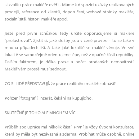
si kvalitu práce makléře ověřit. Máme k dispozici ukázky realizovaných
prodejů, reference od klientů, doporučení
, webov
é
stránky makléř
e,
soci
ální sítě, historii makléře apod.
Ještě před první
sch
ůzkou tedy určitě doporučujeme si makléře
“
prolustrovat”. Zjistit si, jak
é
slu
žby jsou v ceně provize – to se tak
é
v
mnoha případech liší. A tak
é
jak
é
lokalitě se makléř věnuje. Ve sv
é
lokalitě se samozřejmě orientujeme l
é
pe, ne
ž
v opa
čné části republiky.
Dalším faktorem, je d
é
lka praxe a počet prodaných nemovitostí.
Makléř vám prostě musí sednout.
CO SI LIDÉ
PŘEDSTAVUJÍ, že práce realitního makléře obnáší
?
Pořízení fotografií
, inzer
át, čekání na kupující
ho.
SKUTE
ČNĚ
JE TOHO ALE MNOHEM V
ÍC
Průběh spolupráce má několik částí. První je vždy úvodní konzultace,
která by měla být nezávazná a zdarma. Probí
hat m
ůže osobně, online