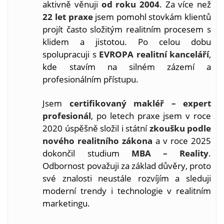
aktivně věnuji
od roku 2004
. Za více než
22 let praxe
jsem pomohl stovkám klientů
projít často složitým realitním procesem s
klidem a jistotou. Po celou dobu
spolupracuji s
EVROPA realitní kanceláří
,
kde stavím na silném zázemí a
profesionálním přístupu.
Jsem
certifikovaný makléř – expert
profesionál
, po letech praxe jsem v roce
2020 úspěšně složil i státní
zkoušku podle
nového realitního zákona
a v roce 2025
dokončil studium
MBA – Reality
.
Odbornost považuji za základ důvěry, proto
své znalosti neustále rozvíjím a sleduji
moderní trendy i technologie v realitním
marketingu.