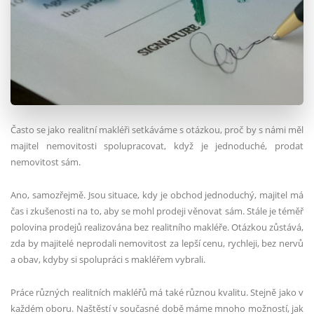
Často se jako realitní makléři setkáváme s otázkou, proč by s námi měl
majitel nemovitosti spolupracovat, když je jednoduch
é
, prodat
nemovitost sám.
Ano, samozřejmě. Jsou situace, kdy je obchod jednoduchý, majitel má
čas i zkušenosti na to, aby se mohl prodeji věnovat sám. Stále je t
é
měř
polovina prodejů realizována bez realitního makléř
e.
Otázkou zůstává,
zda by majitel
é
neprodali nemovitost za lepší cenu, rychleji, bez nervů
a obav, kdyby si spolupráci s makléřem vybrali.
Práce různých realitních makléřů má také různou kvalitu. Stejně jako v
každ
é
m oboru. Naštěstí v současn
é
době máme mnoho možností, jak