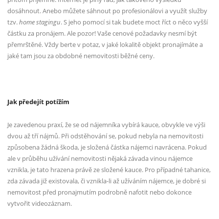
dosáhnout. Anebo můžete sáhnout po profesionálovi a využít služby
tzv.
home stagingu
. S jeho pomocí si tak budete moct říct o něco vyšší
částku za pronájem. Ale pozor! Vaše cenové požadavky nesmí být
přemrštěné. Vždy berte v potaz, v jaké lokalitě objekt pronajímáte a
jaké tam jsou za obdobné nemovitosti běžné ceny.
Jak předejít potížím
Je zavedenou praxí, že se od nájemníka vybírá kauce, obvykle ve výši
dvou až tří nájmů. Při odstěhování se, pokud nebyla na nemovitosti
způsobena žádná škoda, je složená částka nájemci navrácena. Pokud
ale v průběhu užívání nemovitosti nějaká závada vinou nájemce
vznikla, je tato hrazena právě ze složené kauce. Pro případné tahanice,
zda závada již existovala, či vznikla-li až užíváním nájemce, je dobré si
nemovitost před pronajmutím podrobně nafotit nebo dokonce
vytvořit videozáznam.