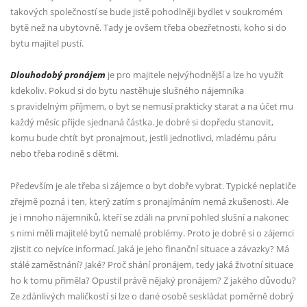
takových společností se bude jistě pohodlněji bydlet v soukromém
bytě než na ubytovně. Tady je ovšem třeba obezřetnosti, koho si do
bytu majitel pustí.
Dlouhodobý pronájem
je pro majitele nejvýhodnější a lze ho využít
kdekoliv. Pokud si do bytu nastěhuje slušného nájemníka
s pravidelným příjmem, o byt se nemusí prakticky starat a na účet mu
každý měsíc přijde sjednaná částka. Je dobré si dopředu stanovit,
komu bude chtít byt pronajmout, jestli jednotlivci, mladému páru
nebo třeba rodině s dětmi.
Především je ale třeba si zájemce o byt dobře vybrat. Typické neplatiče
zřejmě pozná i ten, který zatím s pronajímáním nemá zkušenosti. Ale
je i mnoho nájemníků, kteří se zdáli na první pohled slušní a nakonec
s nimi měli majitelé bytů nemalé problémy. Proto je dobré si o zájemci
zjistit co nejvíce informací. Jaká je jeho finanční situace a závazky? Má
stálé zaměstnání? Jaké? Proč shání pronájem, tedy jaká životní situace
ho k tomu přiměla? Opustil právě nějaký pronájem? Z jakého důvodu?
Ze zdánlivých maličkostí si lze o dané osobě seskládat poměrně dobrý