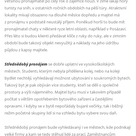
většinou pronajímatel po celý rok o zájemce nouzi. V zimě lákají hory
turisty na sníh, v ostatních ročních obdobích na pěší túry. Atraktivní
lokality mívají obsazeno na dlouhé měsíce dopředu a majitel má
z pronájmu v podstatě neustálý příjem. Poněkud horší to bude mít
pronajímatel chaty v některé ryze letní oblasti, například v Posázaví.
Přes léto si budou klienti předávat klíče z ruky do ruky, ale v zimním
období bude takový objekt nevyužitý a náklady na jeho údržbu
půjdou z kapsy majitele.
Střednědobý pronájem
se dobře uplatní ve vysokoškolských
městech. Studenti, kterým nebyla přidělena kolej, nebo na koleji
bydlet nechtějí, vyhledávají možnost ubytování v soukromých bytech.
Takový byt je pak obýván více studenty, kteří se dělí o společné
prostory a výši nájemného. Majitel bytu musí v takovém případě
počítat s větším opotřebením bytového zařízení a častějšími
opravami. I kdyby se v bytě nepořádaly bujaré večírky, tak i běžný
režim početné skupiny lidí si na vzhledu bytu vybere svou daň.
Střednědobý pronájem bude vyhledávaný i ve městech, kde podnikají
velké firmy a kam se tedy stěhují lidé za prací. Zaměstnancům