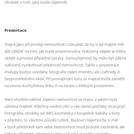
obrázek o tom, jaký bude nájemník.
Prezentace
Stejně jako při prodeji nemovitosti i zde platí, že by si její majitel měl
dát záležet na tom, jak bude prezentována. Nabízený objekt je třeba
uklidit a provést případné opravy. Samozřejmostí by mělo být pěkné
nafocení, vyzdvihnutí předností nemovitosti. Takže u prezentace
chalupy budou uvedeny fotografie nejen interiéru ale i zahrady či
bezprostředního okolí. Při pronajímání bytu se majitel může zaměřit
na novou kuchyňskou linku či na terasu s klidným posezením.
Není vhodné nabízet zájemci nemovitost ve stavu, v jakém byla
užívána majiteli. Všechny osobní věci a věci denní potřeby musí pryč.
Fotografie, obrázky od dětí, kosmetika v koupelně, kabáty a boty
v předsíni, to všechno působí rušivě.
Budoucí nájemce by si měl
v bytě představit sám sebe. Nemovitost musí působit neutrálně, ale
přitom příjemně. Internet je plný rad, jak takového výsledku