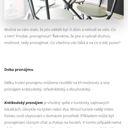
Možná se vám stalo, že jste zdědili byt či dům a nehodí se vám. Co
s ním? Prodat, pronajmout? Řekněme, že jste si vybrali druhou
možnost, tedy pronajímat. Co všechno vás čeká a na co si dát pozor?
Doba pronájmu
Délku trvání pronájmu můžeme rozdělit na tři možnosti, a sice
pronájem krátkodobý, střednědobý a dlouhodobý.
Krátkodobý pronájem
je vhodný spíše v turisticky zajímavých
lokalitách, obvykle na týden nebo dva. Mnozí turisté raději místo
hotelu zvolí ubytování v domácím prostředí. Příkladem může být
pronajímání různých chat a chalup na horách. V tomto případě nemá