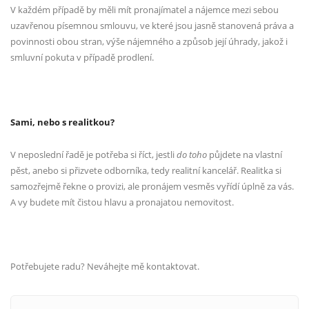
V každém případě by měli mít pronajímatel a nájemce mezi sebou
uzavřenou písemnou smlouvu, ve které jsou jasně stanovená práva a
povinnosti obou stran, výše nájemného a způsob její úhrady, jakož i
smluvní pokuta v případě prodlení.
Sami, nebo s realitkou?
V neposlední řadě je potřeba si říct, jestli
do toho
půjdete na vlastní
pěst, anebo si přizvete odborníka, tedy realitní kancelář. Realitka si
samozřejmě řekne o provizi, ale pronájem vesměs vyřídí úplně za vás.
A vy budete mít čistou hlavu a pronajatou nemovitost.
Potřebujete radu? Neváhejte mě kontaktovat.