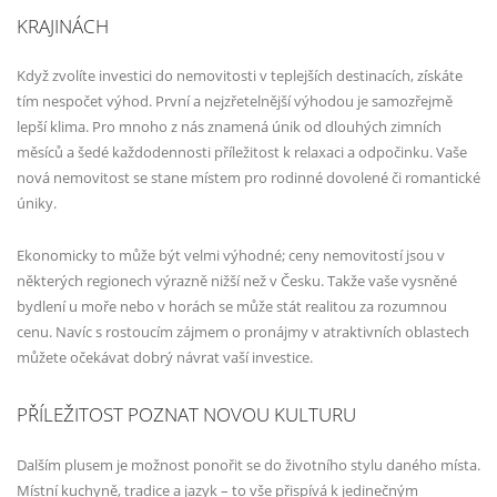
KRAJINÁCH
Když zvolíte investici do nemovitosti v teplejších destinacích, získáte
tím nespočet výhod. První a nejzřetelnější výhodou je samozřejmě
lepší klima. Pro mnoho z nás znamená únik od dlouhých zimních
měsíců a šedé každodennosti příležitost k relaxaci a odpočinku. Vaše
nová nemovitost se stane místem pro rodinné dovolené či romantické
úniky.
Ekonomicky to může být velmi výhodné; ceny nemovitostí jsou v
některých regionech výrazně nižší než v Česku. Takže vaše vysněné
bydlení u moře nebo v horách se může stát realitou za rozumnou
cenu. Navíc s rostoucím zájmem o pronájmy v atraktivních oblastech
můžete očekávat dobrý návrat vaší investice.
PŘÍLEŽITOST POZNAT NOVOU KULTURU
Dalším plusem je možnost ponořit se do životního stylu daného místa.
Místní kuchyně, tradice a jazyk – to vše přispívá k jedinečným