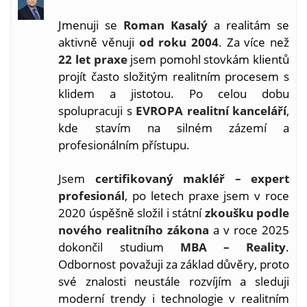
Jmenuji se
Roman Kasalý
a realitám se
aktivně věnuji
od roku 2004
. Za více než
22 let praxe
jsem pomohl stovkám klientů
projít často složitým realitním procesem s
klidem a jistotou. Po celou dobu
spolupracuji s
EVROPA realitní kanceláří
,
kde stavím na silném zázemí a
profesionálním přístupu.
Jsem
certifikovaný makléř – expert
profesionál
, po letech praxe jsem v roce
2020 úspěšně složil i státní
zkoušku podle
nového realitního zákona
a v roce 2025
dokončil studium
MBA – Reality
.
Odbornost považuji za základ důvěry, proto
své znalosti neustále rozvíjím a sleduji
moderní trendy i technologie v realitním