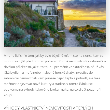
Mnoho lidí sní o tom, jak by bylo báječné mít místo na slunci, kam se
mohou uchýlit před zimním počasím. Koupě nemovitosti v zahraničí je
skvělou příležitostí, jak tuto touhu proměnit ve skutečnost. Ať už vás
láká bydlení u moře nebo malebné horské chaty, investice do
zahraniční nemovitosti vám přinese nejen teplo a pohodlí, ale také
možnost objevovat nové kultury a tradice. V tomto článku se
podíváme na výhody takového kroku i na to, na co si dát pozor při
koupi.
VÝHODY VLASTNICTVÍ NEMOVITOSTI V TEPLÝCH