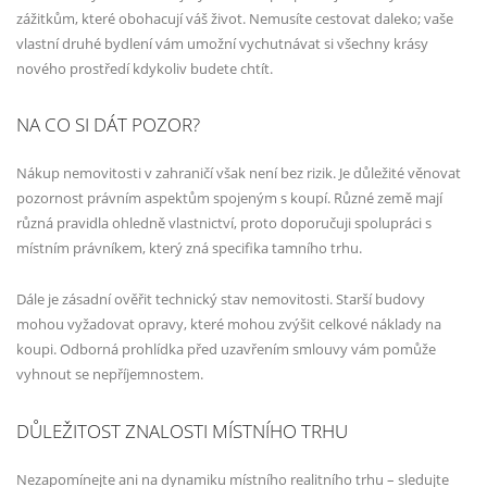
zážitkům, které obohacují váš život. Nemusíte cestovat daleko; vaše
vlastní druhé bydlení vám umožní vychutnávat si všechny krásy
nového prostředí kdykoliv budete chtít.
NA CO SI DÁT POZOR?
Nákup nemovitosti v zahraničí však není bez rizik. Je důležité věnovat
pozornost právním aspektům spojeným s koupí. Různé země mají
různá pravidla ohledně vlastnictví, proto doporučuji spolupráci s
místním právníkem, který zná specifika tamního trhu.
Dále je zásadní ověřit technický stav nemovitosti. Starší budovy
mohou vyžadovat opravy, které mohou zvýšit celkové náklady na
koupi. Odborná prohlídka před uzavřením smlouvy vám pomůže
vyhnout se nepříjemnostem.
DŮLEŽITOST ZNALOSTI MÍSTNÍHO TRHU
Nezapomínejte ani na dynamiku místního realitního trhu – sledujte